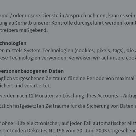
nd / oder unsere Dienste in Anspruch nehmen, kann es sein, 
ng außerhalb unserer Kontrolle durchgeführt werden könnte.
etreibers maßgebend.
echnologien
mittels System-Technologien (cookies, pixels, tags), die
iese Technologien verwenden, verweisen wir auf unsere cook
r personenbezogenen Daten
lich vorgesehenen Zeitraum für eine Periode von maximal 
chert und verarbeitet.
erden nach 12 Monaten ab Löschung Ihres Accounts – Antrag
zlich festgesetzten Zeiträume für die Sicherung von Daten
hne Hilfe elektronischer, auf jeden Fall automatischer Mitte
ertretenden Dekretes Nr. 196 vom 30. Juni 2003 vorgesehene