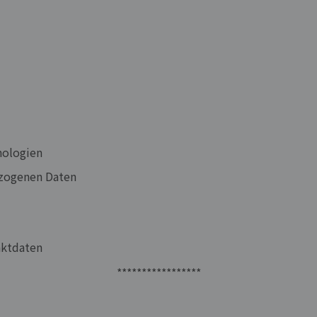
nologien
ezogenen Daten
aktdaten
*****************